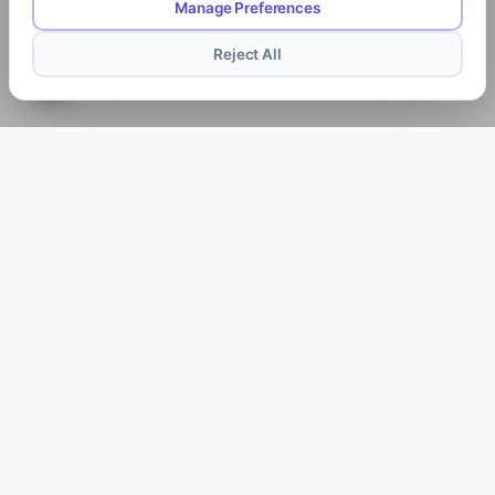
Manage Preferences
Reject All
6 ÉTAPES POUR LIBÉRER LE
LEADER QUI EST EN VOUS
Votre personnalité influence votre façon de diriger
Vous n'avez pas besoin de devenir quelqu'un d'autre