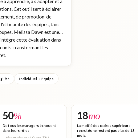
 à apprendre, à s'adapter et à
tions. Cet outil sert à éclairer
utement, de promotion, de
'efficacité des équipes, tant
groupes. Melissa Dawn est une…
 intègre cette évaluation dans
geants, transformant les
et.
gilité
Individuel + Équipe
50
18
%
mo
De tous les managers échouent
La moitié des cadres supérieurs
dans leurs rôles
recrutés ne restent pas plus de 18
mois.
— Hogan, Hogan et Kaiser, 2011