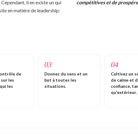
Cependant, il en existe un qui
compétitives et de prospérer
site en matière de leadership:
03
04
contrôle de
Donnez du sens et un
Cultivez un 
 sur les
but à toutes les
de calme et 
qui les
situations.
confiance, ta
qu'extérieur.