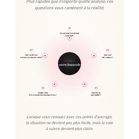
Plus rapides que n'importe quelle analyse, ces
questions vous ramènent à la réalité.
01
Ce qui compte vraiment
pour moi?
05
02
Que serait mon
Que sont
Le futur soi-même le sait-il ?
Mes valeurs ?
RETOUR À
votre boussole
04
03
Quelle vision
Que dois-je
Est-ce que je tiens quelque chose ?
que signifie ?
Lorsque vous renouez avec ces points d'ancrage,
la situation ne devient pas plus facile, mais la voie
à suivre devient plus claire.