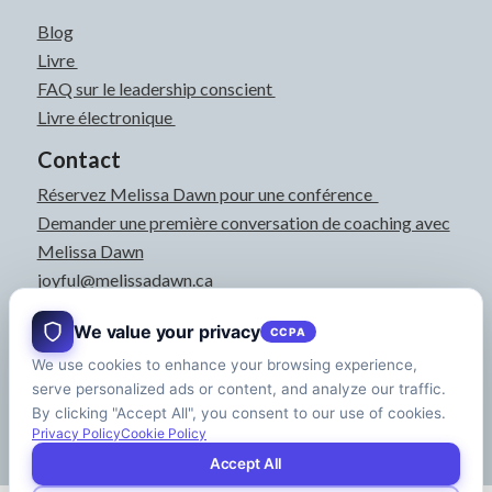
Blog
Livre
FAQ sur le leadership conscient
Livre électronique
Contact
Réservez Melissa Dawn pour une conférence
Demander une première conversation de coaching avec
Melissa Dawn
joyful@melissadawn.ca
514-583-3061
We value your privacy
CCPA
Montréal, QC, Canada
À propos
We use cookies to enhance your browsing experience,
serve personalized ads or content, and analyze our traffic.
Dossier de presse
By clicking "Accept All", you consent to our use of cookies.
Privacy Policy
Cookie Policy
Accept All