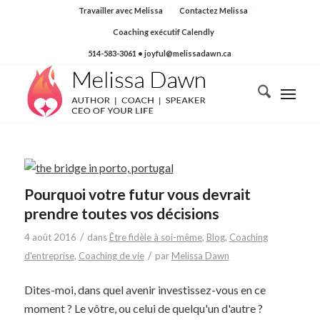
Travailler avec Melissa
Contactez Melissa
Coaching exécutif Calendly
514-583-3061
• joyful@melissadawn.ca
Pourquoi votre futur vous devrait
prendre toutes vos décisions
/
4 août 2016
dans
Être fidèle à soi-même
,
Blog
,
Coaching
/
d'entreprise
,
Coaching de vie
par
Melissa Dawn
Dites-moi, dans quel avenir investissez-vous en ce
moment ? Le vôtre, ou celui de quelqu'un d'autre ?